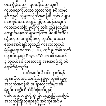
မက ပိုခဲ့သည်—၎င်းတို့သည် သူ၏ 
ကိုယ်ရေးကိုယ်တာ တိုးတက်မှု ခရီးလမ်း
နှင့် သူ၏ လူမှုအသိုက်အဝန်းရှိ လူငယ်များ
အား စွမ်းဆောင်ရည်မြှင့်တင်ရန်အတွက် 
ကတိကဝတ်ပြုမှုတို့ကို လမ်းညွှန်ခဲ့သည်။ 
ကျောင်းနေဖက်များအကြား မိုင်းခိုင်ယိင်း 
သို့မဟုတ် ကျော်မိုင်းဟု လူသိများသော 
စောအောင်ချစ်လိုသည် ကလေးသူငယ် 
ဖွံ့ဖြိုးရေးစင်တာ (CDC) တွင် ၉ တန်းတက်
ရောက်နေစဉ် Rays of Youth ၏ အသုတ် 
၃ လူငယ်ခေါင်းဆောင်မှု အစီအစဉ်သို့ ဝင်
ရောက်ခဲ့သည်။
		အစီအစဉ်သို့ ဝင်ရောက်ရန် 
သူ၏ စိတ်အားထက်သန်မှုမှာ သူ၏ လူမှု
အသိုက်အဝန်းရှိ အခြားလူငယ်များ၏ 
ရဲစွမ်းသတ္တိ၊ စိတ်ပိုင်းဖြတ်မှုနှင့် 
ခေါင်းဆောင်မှုတို့ကို မြင်တွေ့ရခြင်းအပြင် 
အသက်ကြီးသူများနှင့် အစ်ကို၊ အစ်မ