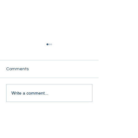
Comments
Khin Twel Win
Naw Nu Nu Wah
Write a comment...