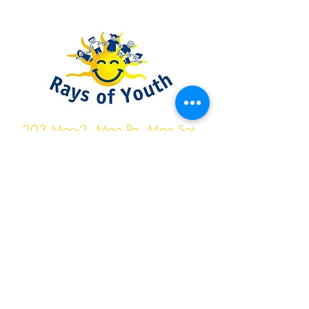
Rays of Youth
203 Moo-2, Mae Pa, Mae Sot,
Tak 63110
raysofyouth@gmail.com
| Tel:
093-317-3140