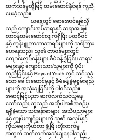
ထက်သန်မှုတို့ဖြင့် ထမ်းဆောင်နိုင်ရန် ကူညီ
ပေးခဲ့သည်။
		ယနေ့တွင် စောအောင်ချစ်လို
သည် ကျောင်းအုပ်ဆရာနှင့် ဆရာအဖြစ် 
တာဝန်ထမ်းဆောင်လျက်ရှိပြီး ပထဝီဝင်
နှင့် ကွန်ပျူတာဘာသာရပ်များကို သင်ကြား
ပေးနေသည်။ သူ၏ တာဝန်များတွင် 
ကျောင်းလုပ်ငန်းများ စီမံခန့်ခွဲခြင်း၊ ဆရာ/
မများနှင့် ကျောင်းသား/သူများကို ပံ့ပိုး
ကူညီခြင်းနှင့် Rays of Youth တွင် သင်ယူခဲ့
သော ခေါင်းဆောင်မှုနှင့် စီမံခန့်ခွဲမှုစွမ်းရည်
များကို အသုံးချခြင်းတို့ ပါဝင်သည်။ 
အဆင့်မြင့်ပညာ ဆက်လက်သင်ယူနေ
သော်လည်း သူသည် အဆိုပါအစီအစဉ်မှ 
ရရှိခဲ့သော သင်ခန်းစာများ၊ အသိပညာများ
နှင့် ကျွမ်းကျင်မှုများကို သူ၏ အလုပ်နှင့် 
ကိုယ်ရေးကိုယ်တာ ဖွံ့ဖြိုးတိုးတက်မှု
အတွက် ဆက်လက်အသုံးချနေပါသည်။