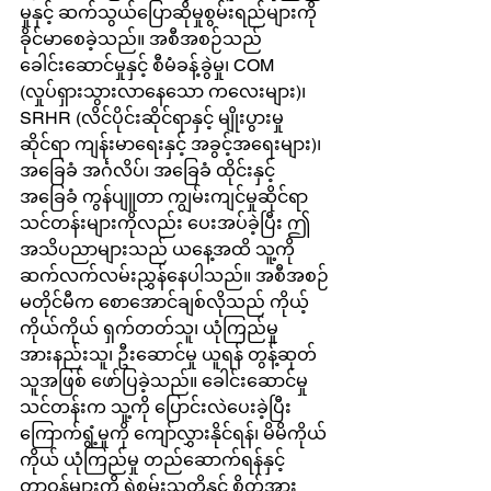
မှုနှင့် ဆက်သွယ်ပြောဆိုမှုစွမ်းရည်များကို 
ခိုင်မာစေခဲ့သည်။ အစီအစဉ်သည် 
ခေါင်းဆောင်မှုနှင့် စီမံခန့်ခွဲမှု၊ COM 
(လှုပ်ရှားသွားလာနေသော ကလေးများ)၊ 
SRHR (လိင်ပိုင်းဆိုင်ရာနှင့် မျိုးပွားမှု
ဆိုင်ရာ ကျန်းမာရေးနှင့် အခွင့်အရေးများ)၊ 
အခြေခံ အင်္ဂလိပ်၊ အခြေခံ ထိုင်းနှင့် 
အခြေခံ ကွန်ပျူတာ ကျွမ်းကျင်မှုဆိုင်ရာ 
သင်တန်းများကိုလည်း ပေးအပ်ခဲ့ပြီး ဤ
အသိပညာများသည် ယနေ့အထိ သူ့ကို 
ဆက်လက်လမ်းညွှန်နေပါသည်။ အစီအစဉ်
မတိုင်မီက စောအောင်ချစ်လိုသည် ကိုယ့်
ကိုယ်ကိုယ် ရှက်တတ်သူ၊ ယုံကြည်မှု 
အားနည်းသူ၊ ဦးဆောင်မှု ယူရန် တွန့်ဆုတ်
သူအဖြစ် ဖော်ပြခဲ့သည်။ ခေါင်းဆောင်မှု 
သင်တန်းက သူ့ကို ပြောင်းလဲပေးခဲ့ပြီး 
ကြောက်ရွံ့မှုကို ကျော်လွှားနိုင်ရန်၊ မိမိကိုယ်
ကိုယ် ယုံကြည်မှု တည်ဆောက်ရန်နှင့် 
တာဝန်များကို ရဲစွမ်းသတ္တိနှင့် စိတ်အား