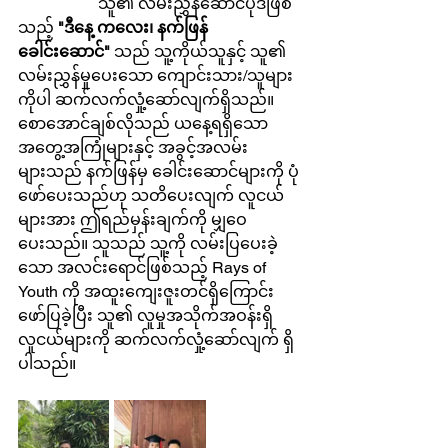
		သူ၏ လမ်းညွှန်ဆောင်ပုဒ်ဖြစ်
သည့် 
"ဒီနေ့ ကလေး၊ နက်ဖြန် 
ခေါင်းဆောင်"
 သည် သူ့ကိုယ်သူနှင့် သူ၏ 
လမ်းညွှန်မှုပေးသော ကျောင်းသား/သူများ
ကိုပါ ဆက်လက်လှုံ့ဆော်လျက်ရှိသည်။ 
စောအောင်ချစ်လိုသည် ယနေ့ရရှိသော 
အတွေ့အကြုံများနှင့် အခွင့်အလမ်း
များသည် နက်ဖြန်မှ ခေါင်းဆောင်များကို ပုံ
ဖော်ပေးသည်ဟု သတိပေးလျက် လူငယ်
များအား ဤရည်မှန်းချက်ကို မျှဝေ
ပေးသည်။ သူသည် သူ့ကို လမ်းပြပေးခဲ့
သော အလင်းရောင်ဖြစ်သည့် Rays of 
Youth ကို အထူးကျေးဇူးတင်ရှိကြောင်း 
ဖော်ပြခဲ့ပြီး သူ၏ လူမှုအသိုက်အဝန်းရှိ 
လူငယ်များကို ဆက်လက်လှုံ့ဆော်လျက် ရှိ
ပါသည်။