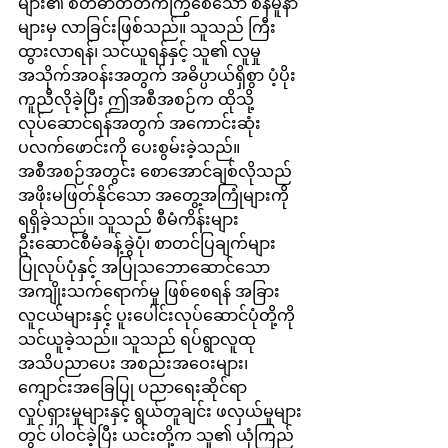
များ၏ စိတ်ဓာတ်တက်ကြွစေသော စံနမူနာ
များမှ လာခြင်းဖြစ်သည်။ သူသည် ကြီး
ထွားလာရန်၊ သင်ယူရန်နှင့် သူ၏ လူမှု
အသိုက်အဝန်းအတွက် အဓိပ္ပာယ်ရှိစွာ ပံ့ပိုး
ကူညီလိုခဲ့ပြီး ဤအစီအစဉ်က ထိုသို့
လုပ်ဆောင်ရန်အတွက် အကောင်းဆုံး 
ပလက်ဖောင်းကို ပေးစွမ်းခဲ့သည်။
အစီအစဉ်အတွင်း စောအောင်ချစ်လိုသည် 
အဖိုးမဖြတ်နိုင်သော အတွေ့အကြုံများကို 
ရရှိခဲ့သည်။ သူသည် စီမံကိန်းများ 
ဦးဆောင်စီမံခန့်ခွဲပုံ၊ စာတင်ပြချက်များ 
ပြုလုပ်ပုံနှင့် အပြုသဘောဆောင်သော 
အကျိုးသက်ရောက်မှု ဖြစ်စေရန် အခြား
လူငယ်များနှင့် ပူးပေါင်းလုပ်ဆောင်ပုံတို့ကို 
သင်ယူခဲ့သည်။ သူသည် ရပ်ရွာလူထု 
အသိပညာပေး အစည်းအဝေးများ၊ 
ကျောင်းအခြေပြု ပညာရေးဆိုင်ရာ 
လှုပ်ရှားမှုများနှင့် ရွယ်တူချင်း ဖလှယ်မှုများ
တွင် ပါဝင်ခဲ့ပြီး ယင်းတို့က သူ၏ ယုံကြည်