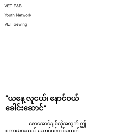
VET F&B
Youth Network
VET Sewing
“ယနေ့ လူငယ်၊ နောင်ဝယ် 
ခေါင်းဆောင်"
		စောအောင်ချစ်လိုအတွက် ဤ
စကားများသည် ဆောင်ပုဒ်တစ်ခုထက်