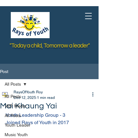
"Today a child, Tomorrow a leader"
Post
All Posts
RaysOfYouth Roy
All Posts
Dec 12, 2025
1 min read
Mai Khaung Yai
VET Media
Youth Leadership Group - 3
All Posts
Joined Rays of Youth in 2017
Youth Leader
Music Youth