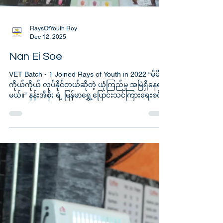
RaysOfYouth Roy
Dec 12, 2025
Nan Ei Soe
VET Batch - 1 Joined Rays of Youth in 2022 “မိမိ
ကိုယ်ကိုယ် လုပ်နိုင်တယ်ဆိုတဲ့ ယုံကြည်မှု အမြဲရှိနေရ
မယ်။” နန်းအိစိုး ရဲ့ မြန်မာရွှေ့ပြောင်းသင်ကြားရေးစင်
တာကနေ စွန့်ဦးတီထွင်လုပ်ငန်း နယ်ပယ်ဆီသို့ ရောက်ရှိ
လာတဲ့ စိတ်အားထက်သန်စရာ ခရီးလမ်းဟာ ပညာရေး
ရဲ့ ပြောင်းလဲပေးနိုင်စွမ်း ကို ပုံဖော်ပြသနေပါတယ်။