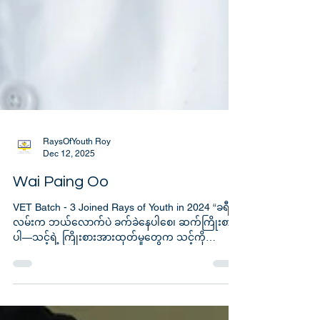
RaysOfYouth Roy
Dec 12, 2025
Wai Paing Oo
VET Batch - 3 Joined Rays of Youth in 2024 “ခရီး
လမ်းက ဘယ်လောက်ပဲ ခက်ခဲနေပါစေ၊ ဆက်ကြိုးစား
ပါ—သင့်ရဲ့ ကြိုးစားအားထုတ်မှုတွေက သင့်ကို
အောင်မြင်မှုဆီ ပို့ဆောင်ပေးပါလိမ့်မယ်။” ကျွန်တော့်
နာမည်က ဝေပိုင်ဦး ပါ။ကျွန်တော်အရွယ်ရောက်လာတဲ့