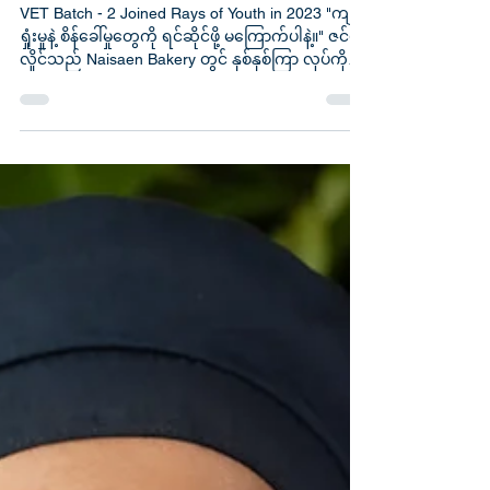
Zin Moe Hlaing
VET Batch - 2 Joined Rays of Youth in 2023 "ကျ
ရှုံးမှုနဲ့ စိန်ခေါ်မှုတွေကို ရင်ဆိုင်ဖို့ မကြောက်ပါနဲ့။" ဇင်မိုး
လှိုင်သည် Naisaen Bakery တွင် နှစ်နှစ်ကြာ လုပ်ကိုင်
နေသော အောင်မြင်သည့် လူငယ်ပညာရှင်တစ်ဦး
ဖြစ်သည်။ သူမသည် မိသားစုအခက်အခဲများကြောင့်
မြန်မာနိုင်ငံမှ ရောက်ရှိလာသူဖြစ်ပြီး ပညာရေးတွင်
စိန်ခေါ်မှုများစွာကို ရင်ဆိုင်ခဲ့ရသည်။ သူမသည် မဲ
ဆောက်ရှိ ရွှေ့ပြောင်းသင်ယူရေးဌာနတစ်ခုတွင်
ပညာသင်ကြားခဲ့သော်လည်း မိသားစုက
သူမ၏ပညာရေးကို အပြည့်အဝ ထောက်ပံ့နိုင်ခြင်း မရှိ
သည့်အတွက် စားသောက်ကုန်