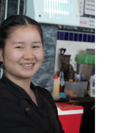
Rays of Youth ရဲ့ အသက်မွေးဝမ်းကျောင်းပညာ
သင်တန်းအစီအစဉ် Batch-1 မှာ ဟင်းချက်နဲ့ ဖျော်ရည်
သင်တန်း ကို ၂၀၂၂ ခုနှစ်မှာ ပြီးဆုံးခဲ့ပြီးနောက် သူမဟာ
ဟင်းချက်ကျွမ်းကျင်မှု များသာမက ကိုယ်ပိုင်ရပ်တ