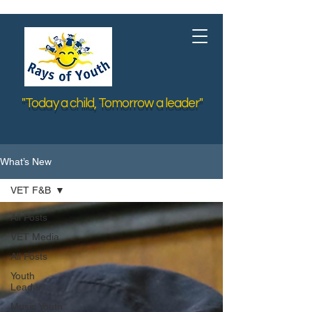
"Today a child, Tomorrow a leader"
What’s New
VET F&B
All Posts
VET Media
All Posts
Youth
Leader
Music Youth