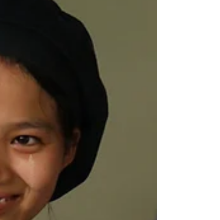
အခါမှာ ကျွန်တော်ဟာ အခက်အခဲများစွာနဲ့ ရင်ဆိုင်ခဲ့ရ
ပြီး အိမ်ကနေ ထွက်ခွာကာ အလုပ်ရှာဖို့အတွက် ထိုင်း
နိုင်ငံ ကို ပြောင်းလာခဲ့ရပါတယ်။ မိသားစု အခက်အခဲ
များကြောင့် ကျွန်တော်ဟာ ကိုယ့်ကိုယ်ကိုယ်နဲ့ ချစ်ခင်ရ
သူတွေကို ထောက်ပံ့နိုင်ဖို့ ရတဲ့အလုပ်ကို ဝင်လုပ် ခဲ့ရပါ
တ