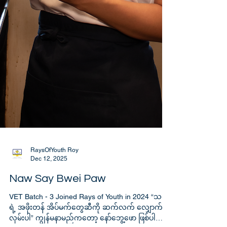
RaysOfYouth Roy