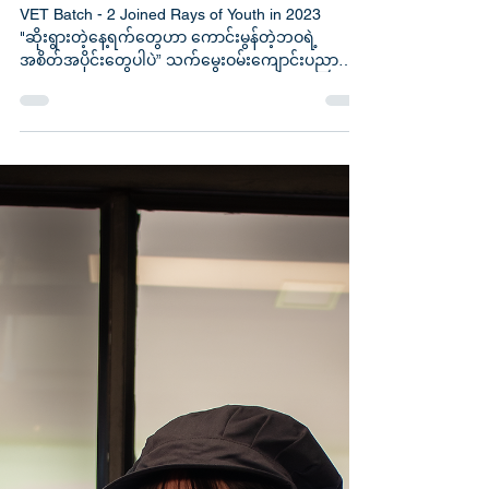
RaysOfYouth Roy
Dec 12, 2025
Thiri Kyaw
VET Batch - 2 Joined Rays of Youth in 2023
"ဆိုးရွားတဲ့နေ့ရက်တွေဟာ ကောင်းမွန်တဲ့ဘဝရဲ့
အစိတ်အပိုင်းတွေပါပဲ” သက်မွေးဝမ်းကျောင်းပညာ
သင်ကြားရေး အသုတ် ၂ ကို အောင်မြင်စွာ ပြီးမြောက်ခဲ့
သူ သီရိကျော်သည် သူမ၏ ခရီးလမ်းတွင်
အလှမ်းကျယ်စွာ လျှောက်လှမ်းနိုင်ခဲ့သည်။ မိသားစု၏
ငွေကြေးအခက်အခဲများနှင့် အနာဂတ်အသက်မွေးဝမ်း
ကြောင်းကို ထောက်ပံ့နိုင်မည့် လက်တွေ့ကျသော
ကျွမ်းကျင်မှုတစ်ခုကို သင်ယူလိုသော စိတ်ဆန္ဒကြောင့်
VET အစီအစဉ်တွင် ပါဝင်ရန် ဆုံးဖြတ်ခဲ့ခြင်းဖြစ်သည်။
သူမသည် သူငယ်ချင်းများထံမှ F&B (အစား