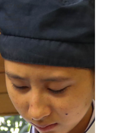
VET F&B
Youth
Network
VET Sewing