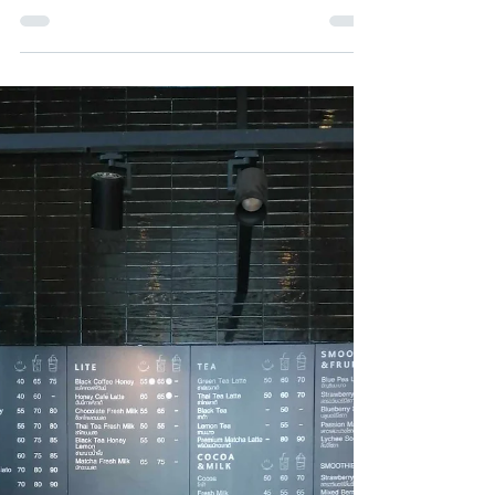
Dec 12, 2025
Naw Say Bwei Paw
VET Batch - 3 Joined Rays of Youth in 2024 “သင့်
ရဲ့ အဖိုးတန် အိပ်မက်တွေဆီကို ဆက်လက် လျှောက်
လှမ်းပါ” ကျွန်မနာမည်ကတော့ နော်ဘွေ့ဖော ဖြစ်ပါ
တယ်။ ကျွန်မဟာ ဖုတ်ဖရ (Pho Phra) မှာ နေထိုင်ပြီး
ကျွန်မရဲ့ အိပ်မက်တွေအတွက် လုပ်ဆောင်နိုင်ဖို့ Rays
of Youth အသက်မွေးဝမ်းကျောင်းပညာ သင်တန်း
အစီအစဉ် ကို ဝင်ရောက်ခဲ့တာပါ။ ဒီအစီအစဉ်ကို မဝင်
ခင်က ကျွန်မဟာ ကိုယ့်ကိုယ်ကိုယ် ထောက်ပံ့နိုင်ဖို့ အိမ်
မှာ အချုပ်အလုပ် တွေ လုပ်ကိုင်ခဲ့ပါတယ်။ ကျွန်မရဲ့
အကြီးမားဆုံး အိပ်မက်ကတော့ တစ်နေ့နေ့မှာ ကိုယ်ပိုင်
စားသောက