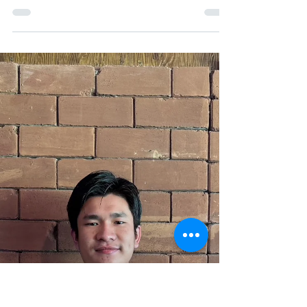
RaysOfYouth Roy
Dec 12, 2025
Moo Kyi
VET Batch - 1 Joined Rays of Youth in 2022
“ကျွန်မ အရာရာကို လုပ်နိုင်တယ်၊ ပြီးတော့ အကောင်း
ဆုံး ကြိုးစားပါ့မယ်” နော်မူကြည် ရဲ့ မဲဆောက်ကနေ
အောင်မြင်မှုဆီ ခရီးလမ်းဟာ ခံနိုင်ရည်အားနဲ့ ဇွဲလုံ့လရဲ့
သက်သေ ဖြစ်ပါတယ်။ မဲဆောက်မှာ ကြီးပြင်းခဲ့တဲ့ သူမ
ဟာ အထက်တန်းကျောင်းပြီးသည်အထိ ရွှေ့ပြောင်း
သင်ကြားရေးစင်တာကို တက်ရောက်ခဲ့ပါတယ်။
COVID-19 ကပ်ရောဂါ ဖြစ်ပွားချိန်မှာ သူမဟာ အွန်လိုင်း
ပညာရေး နဲ့ပတ်သက်ပြီး သိသာထင်ရှားတဲ့ စိန်ခေါ်မှု
တွေနဲ့ ရင်ဆိုင်ခဲ့ရပြီး စိတ်အားထက်သန်မှု ကို ထိန်းသိမ်း
ဖို့ ရု