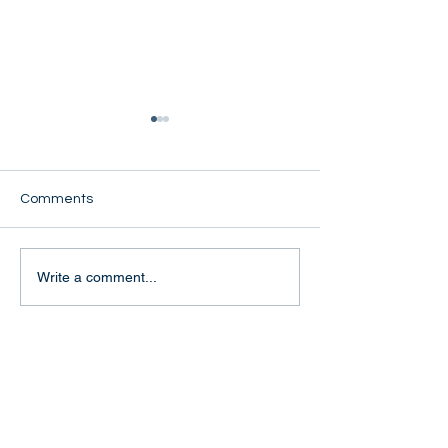
Comments
Thiri Kyaw
Wai Paing Oo
Write a comment...
Rays of Youth