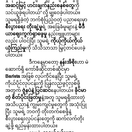
အဆင့်မြင့် ဟင်းချက်နည်းစနစ်တွေ
ကို 
သင်ယူခဲ့ရပါတယ်” လို့ မျှဝေခဲ့ပါတယ်။ 
သူမရရှိခဲ့တဲ့ ဘက်စုံပြည့်ဝတဲ့ ပညာရေးမှာ 
စီးပွားရေး တိုးချဲ့မှု
ရဲ့ အခြေခံမူများနဲ့ 
မီဒီ
ယာဈေးကွက်ရှာဖွေမှု
 နည်းဗျူဟာများ
လည်း ပါဝင်ပြီး သူမရဲ့ 
ကိုယ့်ကိုယ်ကိုယ် 
ယုံကြည်မှု
ကို သိသိသာသာ မြှင့်တင်ပေးခဲ့
ပါတယ်။
		ဒီကနေ့မှာတော့ 
နန်းအိစိုး
ဟာ မဲ
ဆောက်ရှိ ကော်ဖီဆိုင်တစ်ဆိုင်မှာ 
Barista
 အဖြစ် လုပ်ကိုင်နေပြီး သူမရဲ့ 
ကိုယ်ပိုင်လုပ်ငန်းကို ပြန်လည်ဖွင့်လှစ်ဖို့
အတွက် 
ဇွဲနပဲနဲ့ ပြင်ဆင်
နေပါတယ်။ 
ခိုင်မာ
တဲ့ စိတ်ပိုင်းဖြတ်မှု
နဲ့အတူ သူမရရှိထားတဲ့ 
အသိပညာနဲ့ ကျွမ်းကျင်မှုတွေကို အသုံးပြု
ပြီး သူမရဲ့ ဘဝကို တိုးတက်စေဖို့နဲ့ 
စီးပွားရေးလုပ်ငန်းတွေကို ဆက်လက်တိုး
ချဲ့ဖို့ ရည်မှန်းထားပါတယ်။