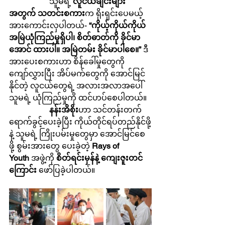
		သူမရဲ့ 
လူငယ်ချင်းများ
အတွက် သတင်းစကား
က ရိုးရှင်းပေမယ့် 
အားကောင်းလှပါတယ်- 
“ကိုယ့်ကိုယ်ကိုယ် 
အမြဲယုံကြည်မှုရှိပါ၊ စိတ်ဓာတ်ကို ခိုင်မာ
အောင် ထားပါ။ အမြဲတမ်း ခိုင်မာပါစေ။”
 ဒီ
အားပေးစကားဟာ စိန်ခေါ်မှုတွေကို 
ကျော်လွှားပြီး အိပ်မက်တွေကို အောင်မြင်
နိုင်တဲ့ လူငယ်တွေရဲ့ အလားအလာအပေါ် 
သူမရဲ့ ယုံကြည်မှုကို ထင်ဟပ်စေပါတယ်။
		နန်းအိစိုး
ဟာ သင်တန်းတက်
ရောက်ခွင့်ပေးခဲ့ပြီး ကိုယ်တိုင်ရပ်တည်နိုင်ဖို့
နဲ့ သူမရဲ့ ကြိုးပမ်းမှုတွေမှာ အောင်မြင်စေ
ဖို့ စွမ်းအားတွေ ပေးခဲ့တဲ့ 
Rays of 
Youth
 အဖွဲ့ကို 
စိတ်ရင်းမှန်နဲ့ ကျေးဇူးတင်
ကြောင်း
 ဖော်ပြခဲ့ပါတယ်။