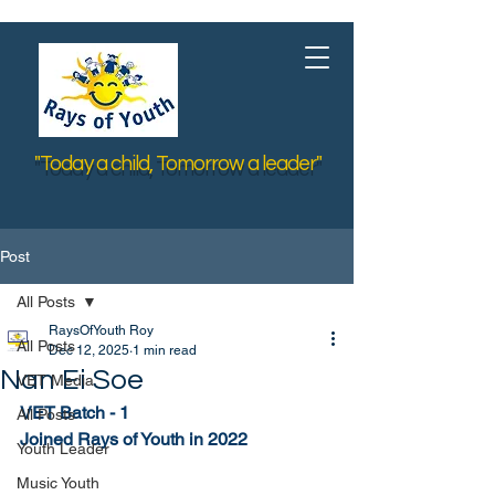
"Today a child, Tomorrow a leader"
Post
All Posts
RaysOfYouth Roy
All Posts
Dec 12, 2025
1 min read
Nan Ei Soe
VET Media
VET Batch - 1
All Posts
Joined Rays of Youth in 2022
Youth Leader
Music Youth