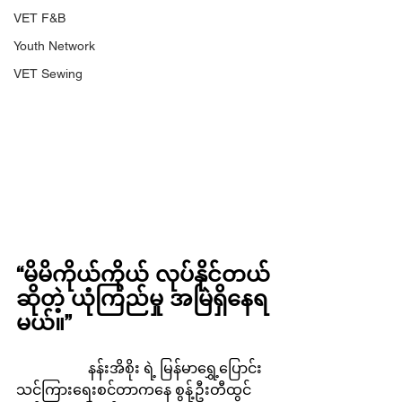
VET F&B
Youth Network
VET Sewing
“မိမိကိုယ်ကိုယ် လုပ်နိုင်တယ်
ဆိုတဲ့ ယုံကြည်မှု အမြဲရှိနေရ
မယ်။”
		နန်းအိစိုး ရဲ့ မြန်မာရွှေ့ပြောင်း
သင်ကြားရေးစင်တာကနေ စွန့်ဦးတီထွင်