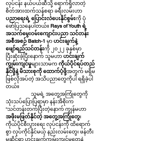
လုပ်ငန်း နယ်ပယ်ဆီသို့ ရောက်ရှိလာတဲ့ 
စိတ်အားထက်သန်စရာ ခရီးလမ်းဟာ 
ပညာရေးရဲ့ ပြောင်းလဲပေးနိုင်စွမ်း
ကို ပုံ
ဖော်ပြသနေပါတယ်။ 
Rays of Youth ရဲ့ 
အသက်မွေးဝမ်းကျောင်းပညာ သင်တန်း
အစီအစဉ် Batch-1
 မှာ 
ဟင်းချက်နဲ့ 
ဖျော်ရည်သင်တန်း
ကို ၂၀၂၂ ခုနှစ်မှာ 
ပြီးဆုံးခဲ့ပြီးနောက် သူမဟာ 
ဟင်းချက်
ကျွမ်းကျင်မှု
များသာမက 
ကိုယ်ပိုင်ရပ်တည်
နိုင်ဖို့နဲ့ မိသားစုကို ထောက်ပံ့ဖို့
အတွက် မရှိမ
ဖြစ်လိုအပ်တဲ့ အသိပညာတွေကိုပါ ရရှိခဲ့ပါ
တယ်။
		သူမရဲ့ အတွေ့အကြုံတွေကို 
သုံးသပ်ပြောပြရာမှာ နန်းအိစိုးက 
“သင်တန်းတက်ပြီးတဲ့နောက် ကျွန်မဟာ 
အဖိုးမဖြတ်နိုင်တဲ့ အတွေ့အကြုံတွေ
၊ 
ကိုယ်ပိုင်စီးပွားရေး လုပ်ငန်းကို ထိရောက်
စွာ လုပ်ကိုင်နိုင်မယ့် နည်းလမ်းတွေ၊ ဖန်တီး
မှုဆိုင်ရာ ဟင်းချက်ကျွမ်းကျင်မှုတွေနဲ့ 